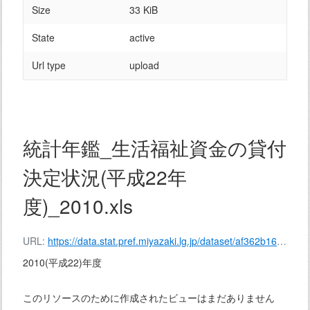
Size
33 KiB
State
active
Url type
upload
統計年鑑_生活福祉資金の貸付
決定状況(平成22年
度)_2010.xls
URL:
https://data.stat.pref.miyazaki.lg.jp/dataset/af362b16-77ab-4c6a-be8b-11bad95c985e/resource/8d96b03e-a5f7-41f4-8c6f-853ac1be4fcd/download/%E7%B5%B1%E8%A8%88%E5%B9%B4%E9%91%91_%E7%94%9F%E6%B4%BB%E7%A6%8F%E7%A5%89%E8%B3%87%E9%87%91%E3%81%AE%E8%B2%B8%E4%BB%98%E6%B1%BA%E5%AE%9A%E7%8A%B6%E6%B3%81(%E5%B9%B3%E6%88%9022%E5%B9%B4%E5%BA%A6)_2010.xls
2010(平成22)年度
このリソースのために作成されたビューはまだありません