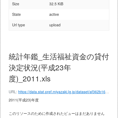
Size
32.5 KiB
State
active
Url type
upload
統計年鑑_生活福祉資金の貸付
決定状況(平成23年
度)_2011.xls
URL:
https://data.stat.pref.miyazaki.lg.jp/dataset/af362b16-77ab-4c6a-be8b-11bad95c985e/resource/b08b1975-5b43-4db9-9d7b-1f2ef7b173ff/download/%E7%B5%B1%E8%A8%88%E5%B9%B4%E9%91%91_%E7%94%9F%E6%B4%BB%E7%A6%8F%E7%A5%89%E8%B3%87%E9%87%91%E3%81%AE%E8%B2%B8%E4%BB%98%E6%B1%BA%E5%AE%9A%E7%8A%B6%E6%B3%81(%E5%B9%B3%E6%88%9023%E5%B9%B4%E5%BA%A6)_2011.xls
2011(平成23)年度
このリソースのために作成されたビューはまだありません