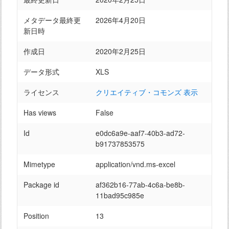
メタデータ最終更
2026年4月20日
新日時
作成日
2020年2月25日
データ形式
XLS
ライセンス
クリエイティブ・コモンズ 表示
Has views
False
Id
e0dc6a9e-aaf7-40b3-ad72-
b91737853575
Mimetype
application/vnd.ms-excel
Package id
af362b16-77ab-4c6a-be8b-
11bad95c985e
Position
13