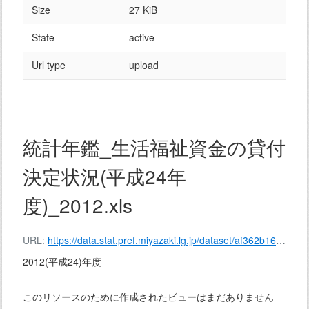
Size
27 KiB
State
active
Url type
upload
統計年鑑_生活福祉資金の貸付
決定状況(平成24年
度)_2012.xls
URL:
https://data.stat.pref.miyazaki.lg.jp/dataset/af362b16-77ab-4c6a-be8b-11bad95c985e/resource/e0dc6a9e-aaf7-40b3-ad72-b91737853575/download/%E7%B5%B1%E8%A8%88%E5%B9%B4%E9%91%91_%E7%94%9F%E6%B4%BB%E7%A6%8F%E7%A5%89%E8%B3%87%E9%87%91%E3%81%AE%E8%B2%B8%E4%BB%98%E6%B1%BA%E5%AE%9A%E7%8A%B6%E6%B3%81(%E5%B9%B3%E6%88%9024%E5%B9%B4%E5%BA%A6)_2012.xls
2012(平成24)年度
このリソースのために作成されたビューはまだありません