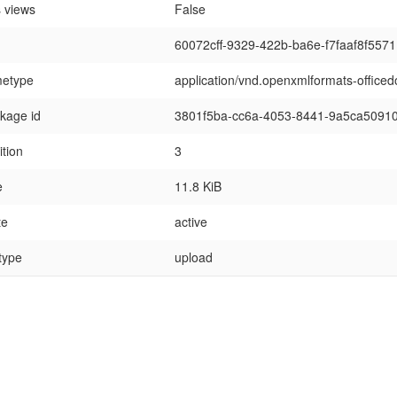
 views
False
60072cff-9329-422b-ba6e-f7faaf8f5571
etype
application/vnd.openxmlformats-office
kage id
3801f5ba-cc6a-4053-8441-9a5ca5091
ition
3
e
11.8 KiB
te
active
 type
upload