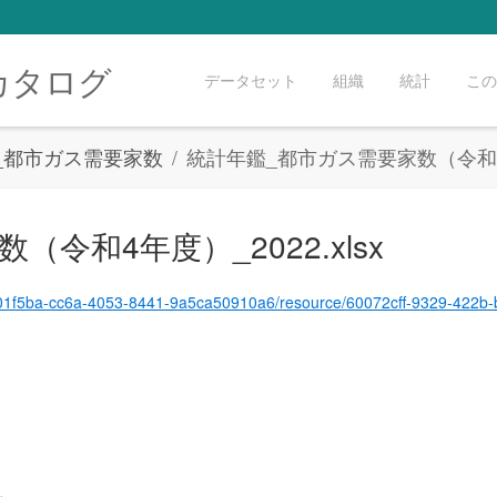
カタログ
データセット
組織
統計
この
3_都市ガス需要家数
統計年鑑_都市ガス需要家数（令和4年度
令和4年度）_2022.xlsx
et/3801f5ba-cc6a-4053-8441-9a5ca50910a6/resource/60072cff-9329-422b