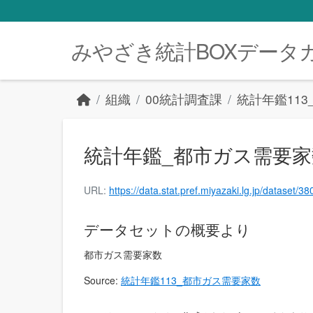
Skip to main content
みやざき統計BOXデータ
組織
00統計調査課
統計年鑑11
統計年鑑_都市ガス需要家数（
URL:
https://data.stat.pref.miyazaki.lg.jp/datas
データセットの概要より
都市ガス需要家数
Source:
統計年鑑113_都市ガス需要家数