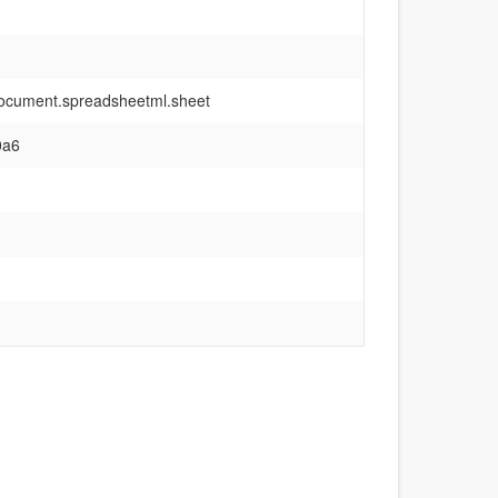
document.spreadsheetml.sheet
0a6