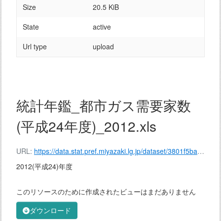
Size
20.5 KiB
State
active
Url type
upload
統計年鑑_都市ガス需要家数
(平成24年度)_2012.xls
URL:
https://data.stat.pref.miyazaki.lg.jp/dataset/3801f5ba-cc6a-4053-8441-9a5ca50910a6/resource/80665fe4-2b00-4641-b3e0-e67f4d10c1a2/download/%E7%B5%B1%E8%A8%88%E5%B9%B4%E9%91%91_%E9%83%BD%E5%B8%82%E3%82%AC%E3%82%B9%E9%9C%80%E8%A6%81%E5%AE%B6%E6%95%B0(%E5%B9%B3%E6%88%9024%E5%B9%B4%E5%BA%A6)_2012.xls
2012(平成24)年度
このリソースのために作成されたビューはまだありません
ダウンロード