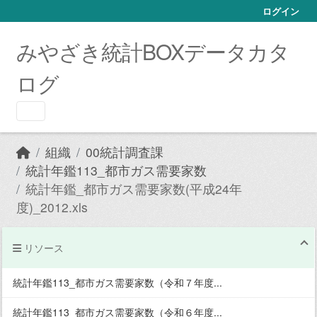
Skip to main content
ログイン
みやざき統計BOXデータカタ
ログ
組織
00統計調査課
統計年鑑113_都市ガス需要家数
統計年鑑_都市ガス需要家数(平成24年
度)_2012.xls
リソース
統計年鑑113_都市ガス需要家数（令和７年度...
統計年鑑113_都市ガス需要家数（令和６年度...