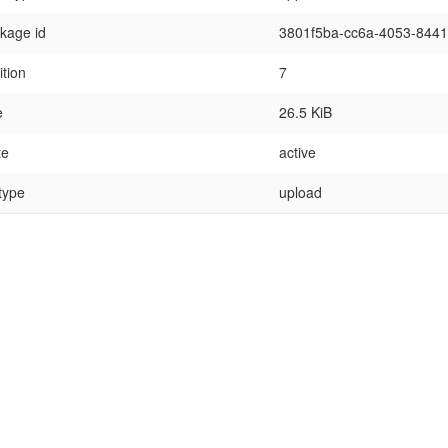
kage id
3801f5ba-cc6a-4053-844
ition
7
e
26.5 KiB
te
active
 type
upload