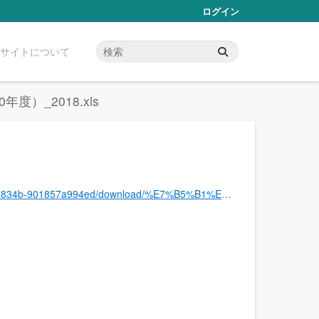
ログイン
サイトについて
）_2018.xls
%9C%80%E8%A6%81%E5%AE%B6%E6%95%B0(%E5%B9%B3%E6%88%9030%E5%B9%B4%E5%BA%A6%EF%BC%89_2018.xls