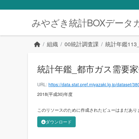
Skip to main content
みやざき統計BOXデータ
組織
00統計調査課
統計年鑑11
統計年鑑_都市ガス需要家数(
URL:
https://data.stat.pref.miyazaki.lg.jp/dataset/3801f5ba-cc6a-4053-8441-9a5ca50910a6/r
2018(平成30)年度
このリソースのために作成されたビューはまだあり
ダウンロード