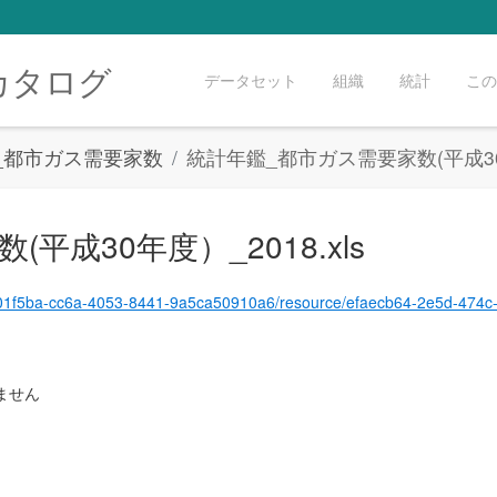
カタログ
データセット
組織
統計
この
3_都市ガス需要家数
統計年鑑_都市ガス需要家数(平成30年度
平成30年度）_2018.xls
esource/efaecb64-2e5d-474c-834b-901857a994ed/download/%E7%B5%B1%E8%A8%88%E5%B9%B4%E9%91%91_%E9%83%BD%E5%B8%82%E3%82%AC%E3%82%B9%E9
ません