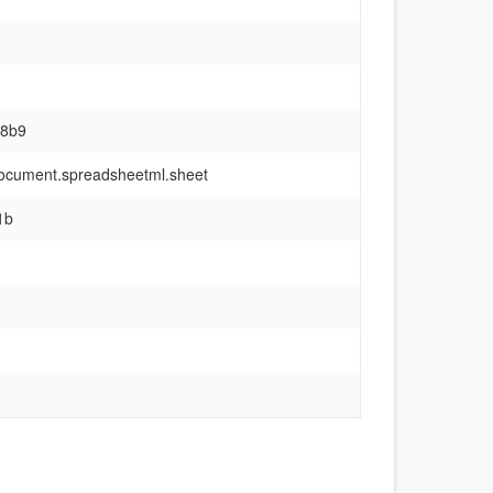
e8b9
document.spreadsheetml.sheet
1b