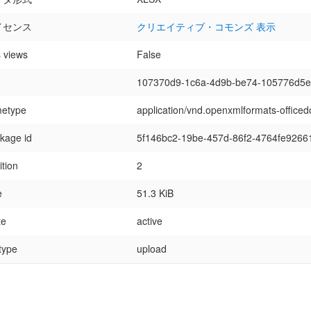
イセンス
クリエイティブ・コモンズ 表示
 views
False
107370d9-1c6a-4d9b-be74-105776d5
etype
application/vnd.openxmlformats-office
kage id
5f146bc2-19be-457d-86f2-4764fe9266
ition
2
e
51.3 KiB
te
active
 type
upload