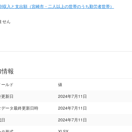
目別収入と支出額（宮崎市・二人以上の世帯のうち勤労者世帯）
ません
加情報
ィールド
値
終更新日
2024年7月11日
タデータ最終更新日時
2024年7月11日
成日
2024年7月11日
ータ形式
XLSX