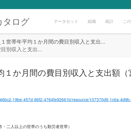
カタログ
データセット
組織
統計
この
3_１世帯年平均１か月間の費目別収入と支出...
目別収入と支出...
平均１か月間の費目別収入と支出額
set/5f146bc2-19be-457d-86f2-4764fe92661b/resource/107370d9-1c6a-4d
市・二人以上の世帯のうち勤労者世帯）