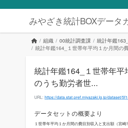
Skip to main content
みやざき統計BOXデータ
組織
00統計調査課
統計年鑑16
統計年鑑164_１世帯年平均１か月間の費
統計年鑑164_１世帯年
のうち勤労者世...
URL:
https://data.stat.pref.miyazaki.lg.jp/data
データセットの概要より
１世帯年平均１か月間の費目別収入と支出額（宮崎