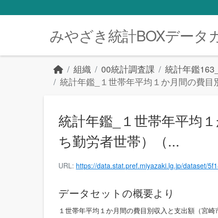
Skip to main content
みやざき統計BOXデータ
組織
00統計調査課
統計年鑑16
統計年鑑_１世帯年平均１か月間の費目別
統計年鑑_１世帯年平均
ち勤労者世帯）（...
URL:
https://data.stat.pref.miyazaki.lg.jp/datas
データセットの概要より
１世帯年平均１か月間の費目別収入と支出額（宮崎