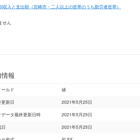
目別収入と支出額（宮崎市・二人以上の世帯のうち勤労者世帯）
ません
加情報
ィールド
値
終更新日
2021年5月25日
タデータ最終更新日時
2021年5月25日
成日
2021年5月25日
ータ形式
XLSX