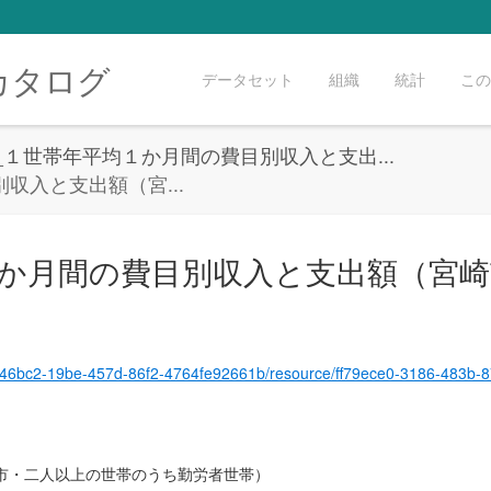
カタログ
データセット
組織
統計
この
3_１世帯年平均１か月間の費目別収入と支出...
収入と支出額（宮...
１か月間の費目別収入と支出額（宮
et/5f146bc2-19be-457d-86f2-4764fe92661b/resource/ff79ece0-3186-483b
市・二人以上の世帯のうち勤労者世帯）