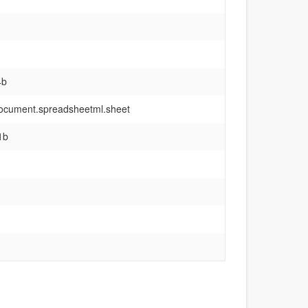
4b
document.spreadsheetml.sheet
1b