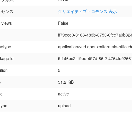
イセンス
クリエイティブ・コモンズ 表示
 views
False
ff79ece0-3186-483b-8753-6fce7a0b32
etype
application/vnd.openxmlformats-office
kage id
5f146bc2-19be-457d-86f2-4764fe9266
ition
5
e
51.2 KiB
te
active
 type
upload