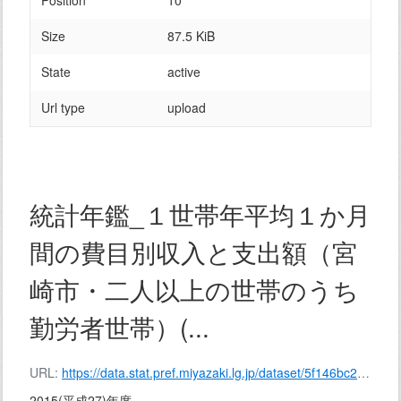
Position
10
Size
87.5 KiB
State
active
Url type
upload
統計年鑑_１世帯年平均１か月
間の費目別収入と支出額（宮
崎市・二人以上の世帯のうち
勤労者世帯）(...
URL:
https://data.stat.pref.miyazaki.lg.jp/dataset/5f146bc2-19be-457d-86f2-4764fe92661b/resource/d2978148-a1b7-4213-bc67-2e72ccec2504/download/%E7%B5%B1%E8%A8%88%E5%B9%B4%E9%91%91_%EF%BC%91%E4%B8%96%E5%B8%AF%E5%B9%B4%E5%B9%B3%E5%9D%87%EF%BC%91%E3%81%8B%E6%9C%88%E9%96%93%E3%81%AE%E8%B2%BB%E7%9B%AE%E5%88%A5%E5%8F%8E%E5%85%A5%E3%81%A8%E6%94%AF%E5%87%BA%E9%A1%8D%EF%BC%88%E5%AE%AE%E5%B4%8E%E5%B8%82%E3%83%BB%E4%BA%8C%E4%BA%BA%E4%BB%A5%E4%B8%8A%E3%81%AE%E4%B8%96%E5%B8%AF%E3%81%AE%E3%81%86%E3%81%A1%E5%8B%A4%E5%8A%B4%E8%80%85%E4%B8%96%E5%B8%AF%EF%BC%89(%E5%B9%B3%E6%88%9027%E5%B9%B4%E5%BA%A6%EF%BC%89_2015.xls
2015(平成27)年度