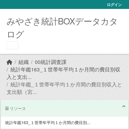
Skip to main content
ログイン
みやざき統計BOXデータカタ
ログ
組織
00統計調査課
統計年鑑163_１世帯年平均１か月間の費目別収
入と支出...
統計年鑑_１世帯年平均１か月間の費目別収入と
支出額（宮...
リソース
統計年鑑163_１世帯年平均１か月間の費目別...