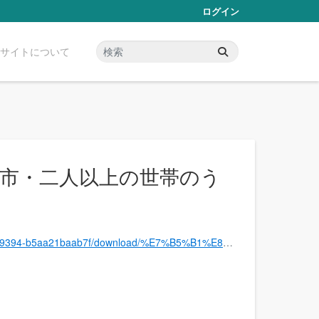
ログイン
サイトについて
崎市・二人以上の世帯のう
BA%E4%BB%A5%E4%B8%8A%E3%81%AE%E4%B8%96%E5%B8%AF%E3%81%AE%E3%81%86%E3%81%A1%E5%8B%A4%E5%8A%B4%E8%80%85%E4%B8%96%E5%B8%AF%EF%BC%89(%E5%B9%B3%E6%88%9020%E5%B9%B4%E5%BA%A6)_2008.xls