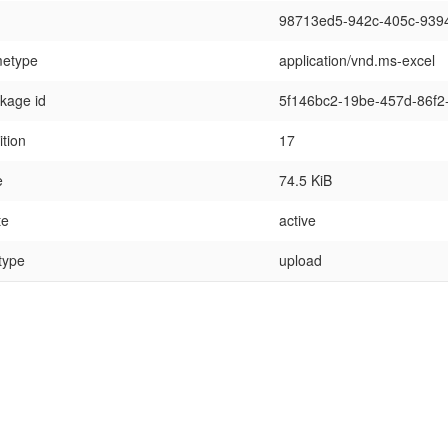
98713ed5-942c-405c-939
etype
application/vnd.ms-excel
kage id
5f146bc2-19be-457d-86f2
ition
17
e
74.5 KiB
te
active
 type
upload