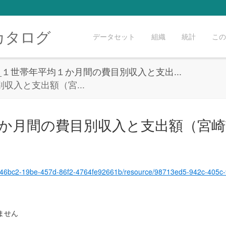
カタログ
データセット
組織
統計
この
3_１世帯年平均１か月間の費目別収入と支出...
収入と支出額（宮...
１か月間の費目別収入と支出額（宮
4%E9%91%91_%EF%BC%91%E4%B8%96%E5%B8%AF%E5%B9%B4%E5%B9%B3%E5%9D%87%EF%BC%91%E3%81%8B%E6%9C%88%E9%96%93%E3%81%AE%E8%B2%BB%E7%9B%AE%E5%88%A5%E5%8F%8E%E5%85%A5%E3%81%A8%E6%94%AF%E5%87%BA%E9%A1%8D%EF%BC%88%E5%AE%AE%E5%B4%8E%E5%B8%82%E3%83%BB%E4%BA%8C%E4%BA%
ません