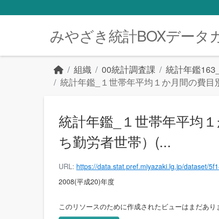
Skip to main content
みやざき統計BOXデータ
組織
00統計調査課
統計年鑑16
統計年鑑_１世帯年平均１か月間の費目別
統計年鑑_１世帯年平均
ち勤労者世帯）(...
URL:
https://data.stat.pref.miyazaki.lg.jp/dataset/5f146bc2-19be-457d-86f2-4764fe92661b/resource/98713ed5-942c-405c-9394-b5aa21baab7f/download/%E7%B5%B1%E8%A8%88%E5%B9%B
2008(平成20)年度
このリソースのために作成されたビューはまだあり