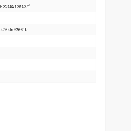
4-b5aa21baab7f
-4764fe92661b