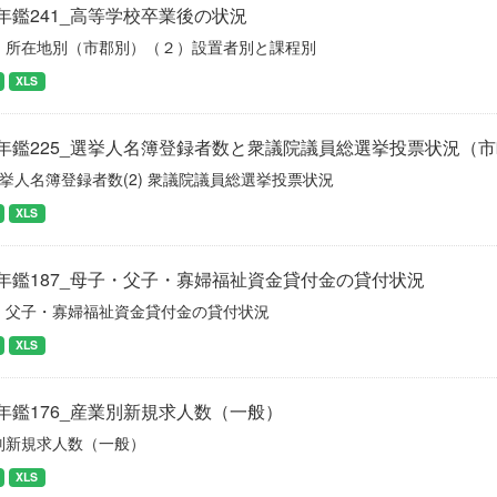
年鑑241_高等学校卒業後の状況
）所在地別（市郡別）（２）設置者別と課程別
XLS
年鑑225_選挙人名簿登録者数と衆議院議員総選挙投票状況（
 選挙人名簿登録者数(2) 衆議院議員総選挙投票状況
XLS
年鑑187_母子・父子・寡婦福祉資金貸付金の貸付状況
・父子・寡婦福祉資金貸付金の貸付状況
XLS
年鑑176_産業別新規求人数（一般）
別新規求人数（一般）
XLS