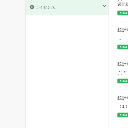
週間
ライセンス
XLSX
統計
...
XLSX
統計
(1)
XLSX
統計
（１
XLSX