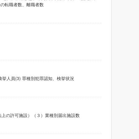
年間の転職者数、離職者数
検挙人員(3) 罪種別犯罪認知、検挙状況
法上の許可施設）（３）業種別届出施設数