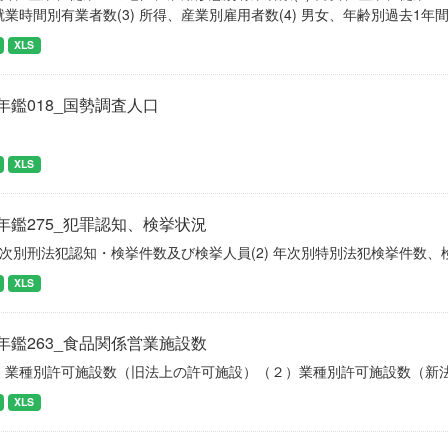
就業時間別有業者数(3) 所得、産業別雇用者数(4) 男女、年齢別過去1
XLS
年鑑018_国勢調査人口
XLS
年鑑275_犯罪認知、検挙状況
 年次別刑法犯認知・検挙件数及び検挙人員(2) 年次別特別法犯検挙件数、
XLS
年鑑263_食品関係営業施設数
）業種別許可施設数（旧法上の許可施設）（２）業種別許可施設数（新
XLS