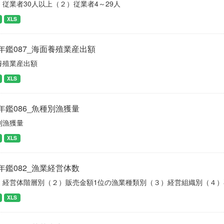
）従業者30人以上（２）従業者4～29人
XLS
年鑑087_海面養殖業産出額
養殖業産出額
XLS
年鑑086_魚種別漁獲量
別漁獲量
XLS
年鑑082_漁業経営体数
）経営体階層別（２）販売金額1位の漁業種類別（３）経営組織別（４
XLS