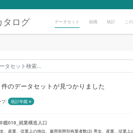
カタログ
データセット
組織
統計
この
19 件のデータセットが見つかりました
プ:
統計年鑑
年鑑019_就業構造人口
) 男女、産業、従業上の地位、雇用形態別有業者数(2) 男女、産業、従