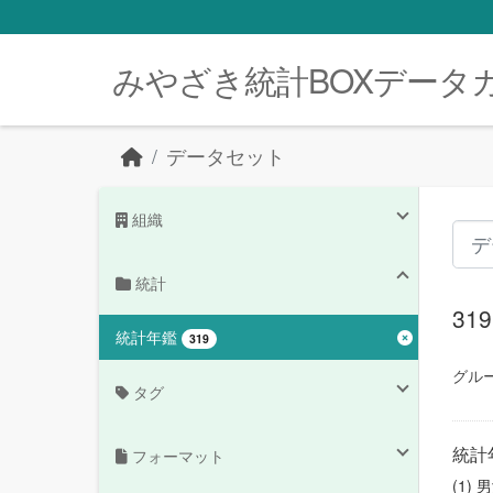
Skip to main content
みやざき統計BOXデータ
データセット
組織
統計
3
統計年鑑
319
グルー
タグ
統計
フォーマット
(1